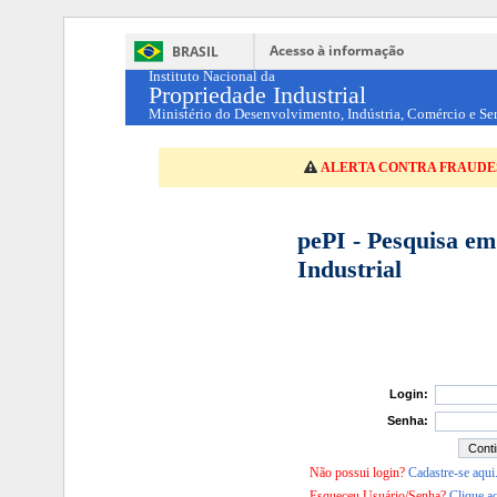
Acesso à informação
BRASIL
Instituto Nacional da
Propriedade Industrial
Ministério do Desenvolvimento, Indústria, Comércio e Se
ALERTA CONTRA FRAUDE
pePI - Pesquisa e
Industrial
Login:
Senha:
Não possui login?
Cadastre-se aqui
Esqueceu Usuário/Senha?
Clique aq